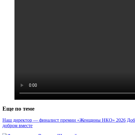
Еще по теме
Наш директор — финалист премии «Женщины НКО» 2026
Доб
добром вместе