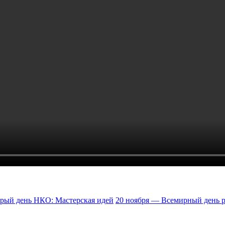
рый день НКО: Мастерская идей
20 ноября — Всемирный день 