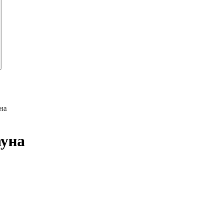
на
ауна