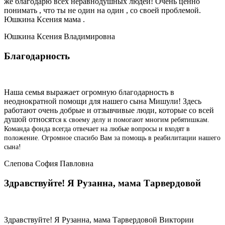
же благодарю всех неравнодушных людей! Очень ценно
понимать , что ты не один на один , со своей проблемой.
Юшкина Ксения мама .
Юшкина Ксения Владимировна
Благодарность
Наша семья выражает огромную благодарность в
неоднократной помощи для нашего сына Мишули! Здесь
работают очень добрые и отзывчивые люди, которые со всей
душой относят
ся к с
во
ему делу и помогают многи
м ребятишкам.
Команда фонда всегда отвечает на любые вопросы и входят в
положе
ние. Огромное спасибо Вам за помощь в реабилитации нашего
сына!
Слепова София Павловна
Здравствуйте! Я Рузанна, мама Тарвердовой
Здравствуйте! Я Рузанна, мама Тарвердовой Виктории