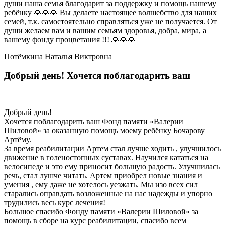
души наша семья благодарит за поддержку и помощь нашему
ребёнку 🙏🙏🙏 Вы делаете настоящее волшебство для наших
семей, т.к. самостоятельно справляться уже не получается. От
души желаем вам и вашим семьям здоровья, добра, мира, а
вашему фонду процветания !!! 🙏🙏🙏
Потёмкина Наталья Виктровна
Добрый день! Хочется поблагодарить ваш
Добрый день!
Хочется поблагодарить ваш Фонд памяти «Валерии
Шиловой» за оказанную помощь моему ребёнку Бочарову
Артёму.
За время реабилитации Артем стал лучше ходить , улучшилось
движение в голеностопных суставах. Научился кататься на
велосипеде и это ему приносит большую радость. Улучшилась
речь, стал лушче читать. Артем приобрел новые знания и
умения , ему даже не хотелось уезжать. Мы изо всех сил
старались оправдать возложенные на нас надежды и упорно
трудились весь курс лечения!
Большое спасибо Фонду памяти «Валерии Шиловой» за
помощь в сборе на курс реабилитации, спасибо всем