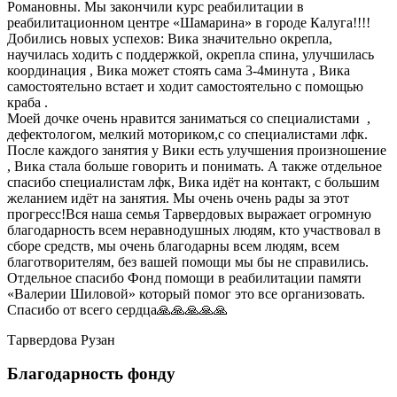
Романовны. Мы закончили курс реабилитации в
реабилитационном центре «Шамарина» в городе Калуга!!!!
Добились новых успехов: Вика значительно окрепла,
научилась ходить с поддержкой, окрепла спина, улучшилась
координация , Вика может стоять сама 3-4минута , Вика
самостоятельно встает и ходит самостоятельно с помощью
краба .
Моей дочке очень нравится​ заниматься​ со специалистами ​ ,
дефектологом, мелкий моториком,с со специалистами лфк.
После​ каждого занятия​ у Вики есть улучшения произношение
, Вика стала больше говорить и понимать. А также отдельное
спасибо специалистам лфк, Вика идёт на контакт, с большим​
желанием идёт​ на занятия. Мы очень очень рады за этот
прогресс!Вся наша семья Тарвердовых выражает огромную
благодарность всем неравнодушных людям, кто участвовал в
сборе средств, мы очень благодарны всем людям, всем
благотворителям, без вашей помощи​ мы бы не справились.
Отдельное спасибо Фонд помощи в реабилитации памяти
«Валерии Шиловой» который помог это все организовать.
Спасибо от всего сердца🙏🙏🙏🙏🙏
Тарвердова Рузан
Благодарность фонду