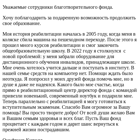
Уважаемые сотрудники благотворительного фонда.
Хочу поблагодарить за подаренную возможность продолжить
свое образование.
Моя история реабилитации началась в 2005 году, когда меня в
коляске сбила машина на пешеходном переходе. После этого я
прошел много курсов реабилитации и смог закончить
общеобразовательную школу. В 2022 году я столкнулся с
новой проблемой: у меня забрали оборудование для
дистанционного обучения инвалидов, принадлежащее школе.
Мне очень хотелось учится дальше и поступать в институт. В
нашей семье средств на компьютер нет. Помощи ждать было
неоткуда. Я попросил у моих друзей фонда помочь мне, но в
душе я даже не надеялся. Какого было мое счастье, когда
прямо в реабилитационный центр директор фонда с командой
привезли новенький, современный ноутбук и подарили мне.
Теперь параллельно с реабилитацией я могу готовиться к
вступительным экзаменам. Спасибо Вам огромное за Вашу
помощь! Вы просто творите добро! От всей души желаю Вам
и Вашим семьям здоровья и всех благ. Пусть Ваш фонд
процветает с каждым годом и дарит шанс вернуться к
прежней жизни пострадавшим.