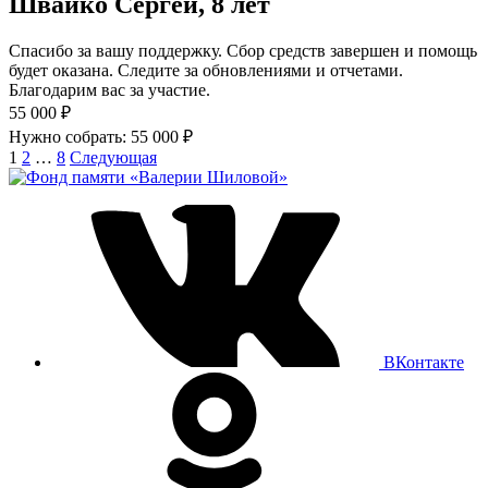
Швайко Сергей, 8 лет
Спасибо за вашу поддержку. Сбор средств завершен и помощь
будет оказана. Следите за обновлениями и отчетами.
Благодарим вас за участие.
55 000 ₽
Нужно собрать: 55 000 ₽
Навигация
Страница
Страница
Страница
Страница
1
2
…
8
Следующая
по
кампаниям
ВКонтакте