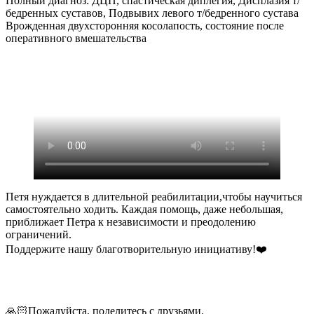
Полный диагноз: ДЦП, спастическая диплегия, Дисплазия т/
бедренных суставов, Подвывих левого т/бедренного сустава
Врожденная двухсторонняя косолапость, состояние после
оперативного вмешательства
Петя нуждается в длительной реабилитации,чтобы научиться
самостоятельно ходить. Каждая помощь, даже небольшая,
приближает Петра к независимости и преодолению
ограничений.
Поддержите нашу благотворительную инициативу!❤️
🙏🏻Пожалуйста, поделитесь с друзьями.