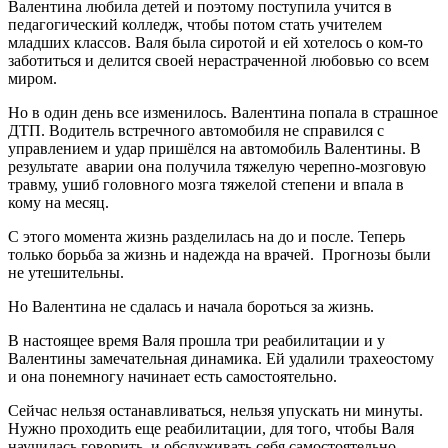
Валентина любила детей и поэтому поступила учится в
педагогический колледж, чтобы потом стать учителем
младших классов. Валя была сиротой и ей хотелось о ком-то
заботиться и делится своей нерастраченной любовью со всем
миром.
Но в один день все изменилось. Валентина попала в страшное
ДТП. Водитель встречного автомобиля не справился с
управлением и удар пришёлся на автомобиль Валентины. В
результате аварии она получила тяжелую черепно-мозговую
травму, ушиб головного мозга тяжелой степени и впала в
кому на месяц.
С этого момента жизнь разделилась на до и после. Теперь
только борьба за жизнь и надежда на врачей. Прогнозы были
не утешительны.
Но Валентина не сдалась и начала бороться за жизнь.
В настоящее время Валя прошла три реабилитации и у
Валентины замечательная динамика. Ей удалили трахеостому
и она понемногу начинает есть самостоятельно.
Сейчас нельзя останавливаться, нельзя упускать ни минуты.
Нужно проходить еще реабилитации, для того, чтобы Валя
научилась говорить, и обслуживать себя самостоятельно.